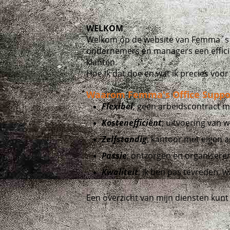
WELKOM
Welkom op de website van Femma´s Off
ondernemers en managers een efficien
klanten.
Hoe ik dat doe en wat ik precies voor
Waarom Femma's Office Suppo
Flexibel
; geen arbeidscontract m
Kostenefficiënt
; uitvoering van 
Zelfstandig
; kantoor met eigen 
Passie
; ontzorgen en organiseren 
Kwaliteit
; ik ben pas tevreden, 
Een overzicht van mijn diensten kunt