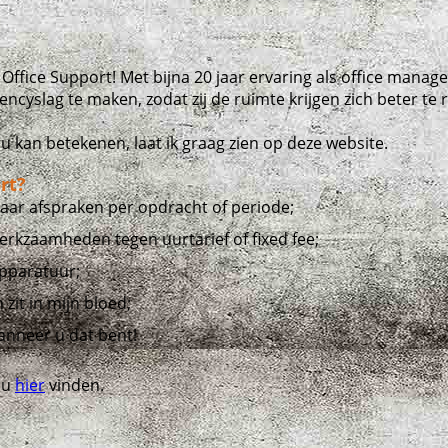
ice Support! Met bijna 20 jaar ervaring als office manager
cyslag te maken, zodat zij de ruimte krijgen zich beter te 
 u kan betekenen, laat ik graag zien op deze website.
rt?
aar afspraken per opdracht of periode;
werkzaamheden tegen uurtarief of fixed fee;
apparatuur;
zit in mijn bloed;
wanneer u dat bent!
 u
hier
vinden.